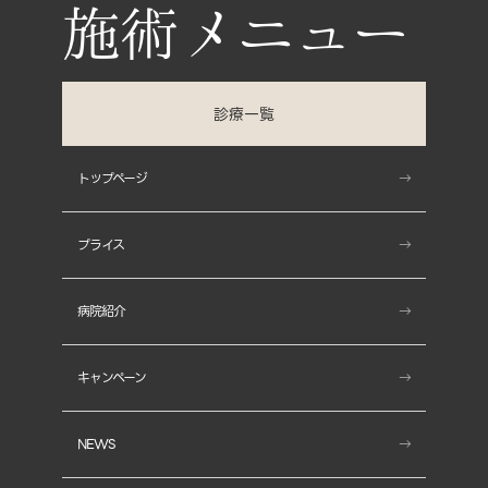
診療一覧
Skin(肌)
トップページ
- しわ治療
プライス
- コアトックス
病院紹介
- ヒアルロン酸注入
キャンペーン
- MIINトーニング(MIINレーザー)
NEWS
- シャイニープラス