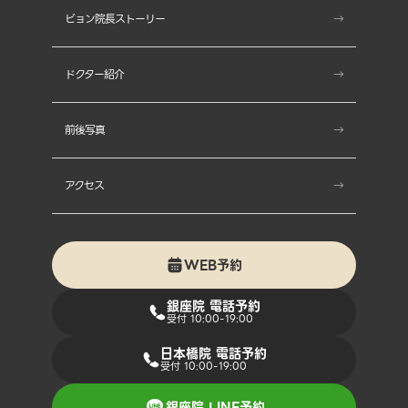
ビョン院長ストーリー
- ポラージェン
- テンサーマ
ドクター紹介
- テンセラ
前後写真
- ミントリフト
アクセス
- ジェントルマックスプロ
- シルクウェーブ
WEB予約
銀座院 電話予約
- アクアピール
受付 10:00-19:00
日本橋院 電話予約
- ジェネシスレーザー
受付 10:00-19:00
- 表情筋ジワ注射
銀座院 LINE予約