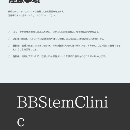
BBStemClini
c