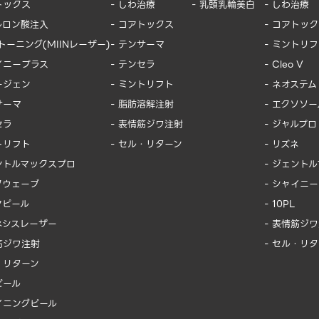
トックス
- しわ治療
- 乳頭乳輪美白
- しわ治療
ルロン酸注入
- コアトックス
- コアトッ
INトーニング(MIINレーザー)
- テンサーマ
- ミントリ
イニープラス
- テンセラ
- Cleo V
ージェン
- ミントリフト
- ネオステム
サーマ
- 脂肪溶解注射
- エクソソー
セラ
- 表情筋ジワ注射
- ジャルプロ
トリフト
- セル・リターン
- リズネ
ェントルマックスプロ
- ジェント
クウェーブ
- シャイニ
アピール
- 10PL
ネシスレーザー
- 表情筋ジ
筋ジワ注射
- セル・リ
・リターン
ピール
イニングピール