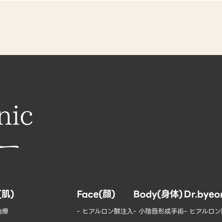
nic
(肌)
Face(顔)
Body(身体)
Dr.bye
治療
- ヒアルロン酸注入
- 小陰唇形成手術
- ヒアルロ