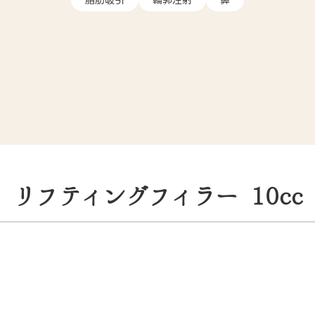
脂肪吸引
輪郭注射
鼻
リフティングフィラー 10cc