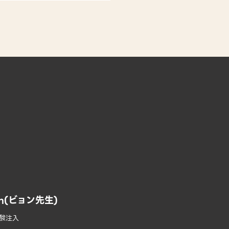
on(ビョン先生)
ン酸注入