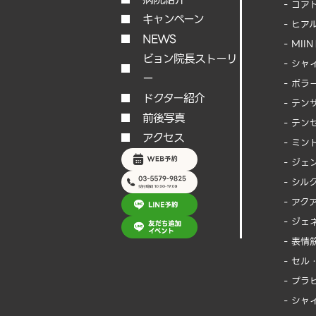
- コア
キャンペーン
- ヒア
NEWS
- MI
ビョン院長ストーリ
- シャ
ー
- ポラ
ドクター紹介
- テン
前後写真
- テン
アクセス
- ミン
- ジ
- シル
- アク
- ジェ
- 表情
- セル
- プラ
- シャ