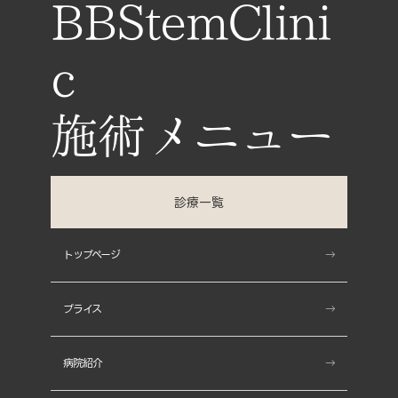
BBStemClini
c
診療一覧
Skin(肌)
トップページ
- しわ治療
プライス
- コアトックス
病院紹介
- ヒアルロン酸注入