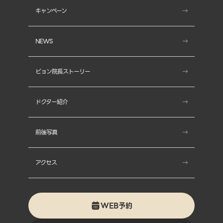
キャンペーン
- MIINトーニング(MIINレーザー)
NEWS
- シャイニープラス
ビョン院長ストーリー
- ポラージェン
- テンサーマ
ドクター紹介
- テンセラ
前後写真
- ミントリフト
アクセス
- ジェントルマックスプロ
- シルクウェーブ
WEB予約