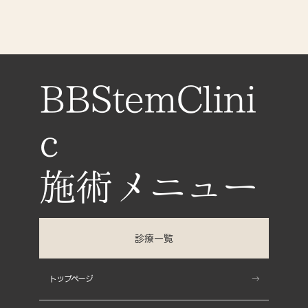
BBStemClini
c
診療一覧
Skin(肌)
トップページ