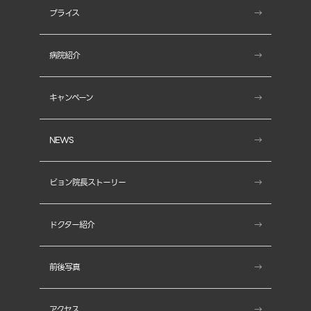
- しわ治療
プライス
- コアトックス
病院紹介
- ヒアルロン酸注入
キャンペーン
- MIINトーニング(MIINレーザー)
NEWS
- シャイニープラス
ビョン院長ストーリー
- ポラージェン
- テンサーマ
ドクター紹介
- テンセラ
前後写真
- ミントリフト
アクセス